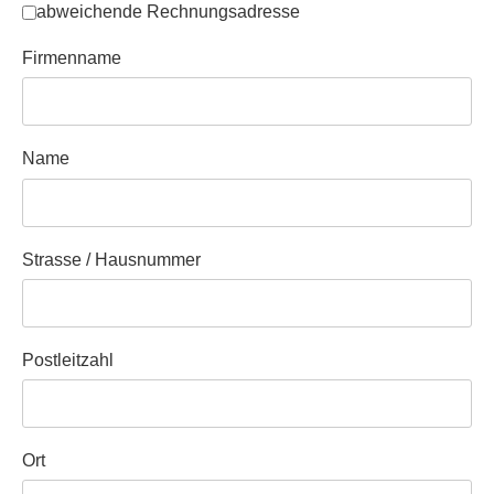
Separate Rechnungsadresse
*
abweichende Rechnungsadresse
Firmenname
Name
Strasse / Hausnummer
Postleitzahl
Ort