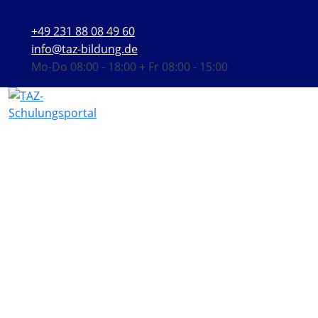
+49 231 88 08 49 60
info@taz-bildung.de
Mo-Do 08:00 - 18:00 + Fr 08:00 - 15:00
ADR-Unterweisung aller am
Transport beteiligten Personen
gem. Kapitel 1.3 ADR