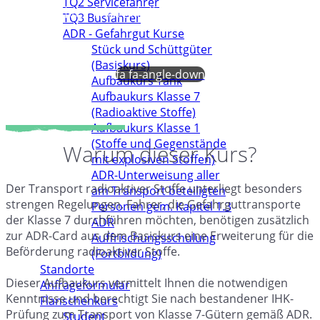
TQ2 Servicefahrer
radioaktiver Materialien
TQ3 Busfahrer
ADR - Gefahrgut Kurse
Stück und Schüttgüter
(Basiskurs)
fa fa-angle-down
Aufbaukurs Tank
Aufbaukurs Klasse 7
(Radioaktive Stoffe)
Aufbaukurs Klasse 1
(Stoffe und Gegenstände
Warum dieser Kurs?
mit explosiven Stoffen)
ADR-Unterweisung aller
Der Transport radioaktiver Stoffe unterliegt besonders
am Transport beteiligten
strengen Regelungen. Fahrer, die Gefahrguttransporte
Personen gem. Kapitel 1.3
der Klasse 7 durchführen möchten, benötigen zusätzlich
ADR
zur ADR-Card aus dem Basiskurs eine Erweiterung für die
Auffrischungsschulung
Beförderung radioaktiver Stoffe.
(Fortbildung)
Standorte
Dieser Aufbaukurs vermittelt Ihnen die notwendigen
Anfrageformular
Kenntnisse und berechtigt Sie nach bestandener IHK-
Flanschenkurs
Prüfung zum Transport von Klasse 7-Gütern gemäß ADR.
Student