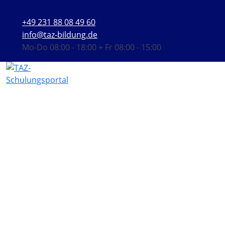
+49 231 88 08 49 60
info@taz-bildung.de
Mo-Do 08:00 - 18:00 + Fr 08:00 - 15:00
ADR-Unterweisung aller am
Transport beteiligten Personen
gem. Kapitel 1.3 ADR