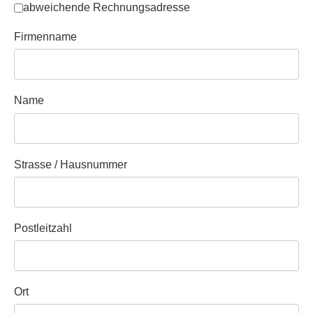
Separate Rechnungsadresse
*
abweichende Rechnungsadresse
Firmenname
Name
Strasse / Hausnummer
Postleitzahl
Ort