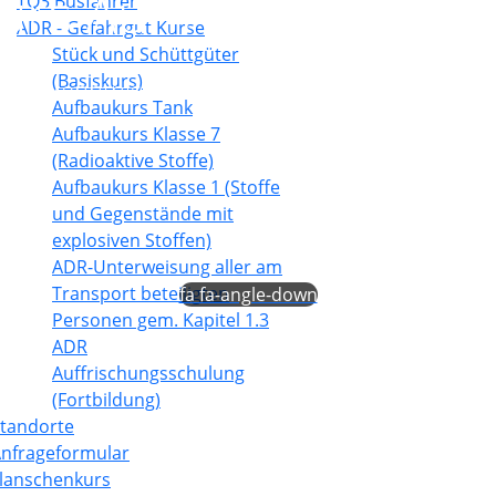
rs Auffrischungs­sch
TQ3 Busfahrer
ADR - Gefahrgut Kurse
Stück und Schüttgüter
(Basiskurs)
er Fachkenntnis und sicherem Know-how
Aufbaukurs Tank
Aufbaukurs Klasse 7
(Radioaktive Stoffe)
Aufbaukurs Klasse 1 (Stoffe
und Gegenstände mit
explosiven Stoffen)
ADR-Unterweisung aller am
Transport beteiligten
fa fa-angle-down
Personen gem. Kapitel 1.3
ADR
Auffrischungsschulung
(Fortbildung)
tandorte
nfrageformular
lanschenkurs