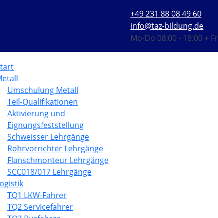
+49 231 88 08 49 60
info@taz-bildung.de
Mo-Do 08:00 - 18:00 + Fr
tart
etall
Umschulung Metall
Teil-Qualifikationen
Aktivierung und
Eignungsfeststellung
Schweisser Lehrgänge
Rohrvorrichter Lehrgänge
Flanschmonteur Lehrgänge
SCC018/017 Lehrgänge
ogistik
TQ1 LKW-Fahrer
TQ2 Servicefahrer