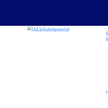
S
M
L