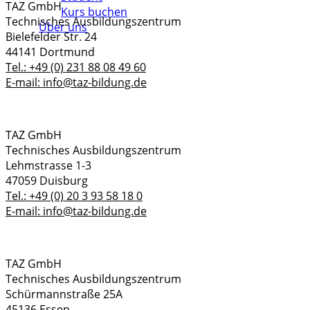
TAZ GmbH
Kurs buchen
Technisches Ausbildungszentrum
Über uns
Bielefelder Str. 24
44141 Dortmund
Tel.: +49 (0) 231 88 08 49 60
E-mail: info@taz-bildung.de
TAZ GmbH
Technisches Ausbildungszentrum
Lehmstrasse 1-3
47059 Duisburg
Tel.: +49 (0) 20 3 93 58 18 0
E-mail: info@taz-bildung.de
TAZ GmbH
Technisches Ausbildungszentrum
Schürmannstraße 25A
45136 Essen