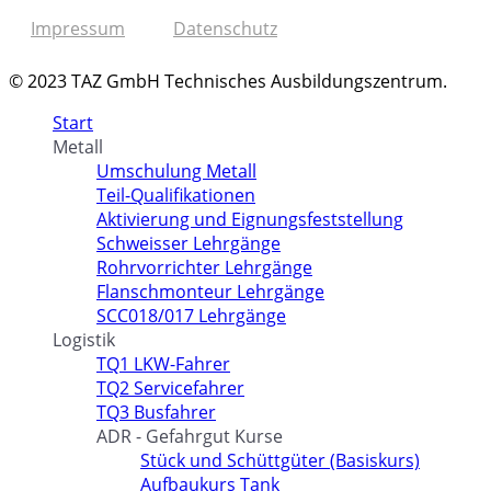
Impressum
Datenschutz
© 2023 TAZ GmbH Technisches Ausbildungszentrum.
Start
Metall
Umschulung Metall
Teil-Qualifikationen
Aktivierung und Eignungsfeststellung
Schweisser Lehrgänge
Rohrvorrichter Lehrgänge
Flanschmonteur Lehrgänge
SCC018/017 Lehrgänge
Logistik
TQ1 LKW-Fahrer
TQ2 Servicefahrer
TQ3 Busfahrer
ADR - Gefahrgut Kurse
Stück und Schüttgüter (Basiskurs)
Aufbaukurs Tank