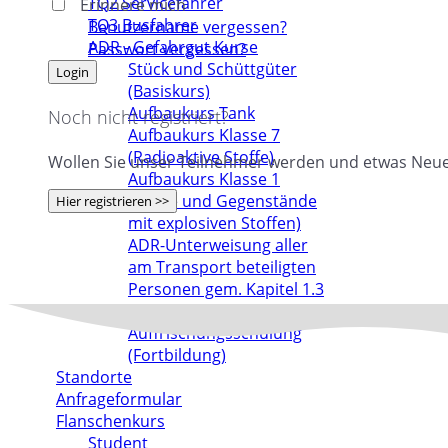
TQ2 Servicefahrer
Erinnere mich
TQ3 Busfahrer
Benutzername vergessen?
ADR - Gefahrgut Kurse
Passwort vergessen?
Stück und Schüttgüter
(Basiskurs)
Aufbaukurs Tank
Noch nicht registriert?
Aufbaukurs Klasse 7
(Radioaktive Stoffe)
Wollen Sie unser Teilnehmer werden und etwas Neues 
Aufbaukurs Klasse 1
(Stoffe und Gegenstände
mit explosiven Stoffen)
ADR-Unterweisung aller
am Transport beteiligten
Personen gem. Kapitel 1.3
ADR
Auffrischungsschulung
(Fortbildung)
Standorte
Anfrageformular
Flanschenkurs
Student